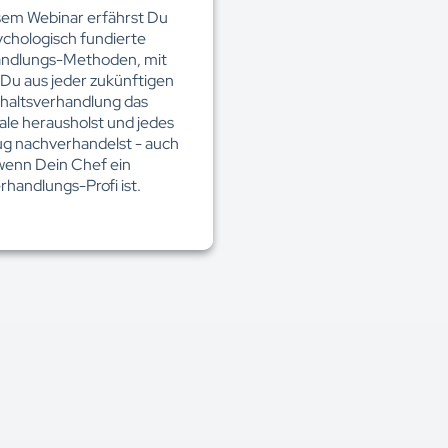
esem Webinar erfährst Du
ychologisch fundierte
ndlungs-Methoden, mit
Du aus jeder zukünftigen
haltsverhandlung das
le herausholst und jedes
ug nachverhandelst - auch
wenn Dein Chef ein
rhandlungs-Profi ist.