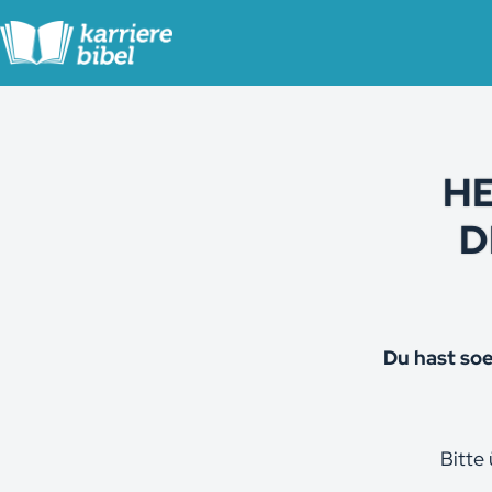
Zum
Inhalt
springen
H
D
Du hast so
Bitte