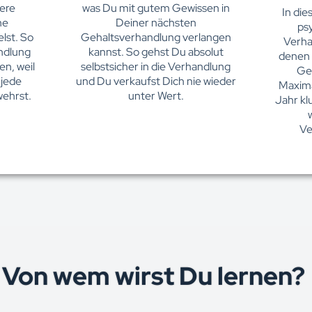
vere
was Du mit gutem Gewissen in
In di
ne
Deiner nächsten
ps
lst. So
Gehaltsverhandlung verlangen
Verha
ndlung
kannst. So gehst Du absolut
denen 
en, weil
selbstsicher in die Verhandlung
Ge
 jede
und Du verkaufst Dich nie wieder
Maxima
wehrst.
unter Wert.
Jahr kl
Ve
Von wem wirst Du lernen?