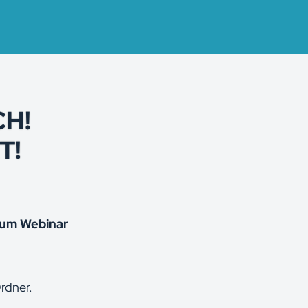
H!
T!
zum Webinar
rdner.